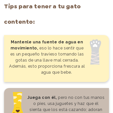
Tips para tener a tu gato
contento:
Mantenle una fuente de agua en
movimiento,
eso lo hace sentir que
es un pequeño travieso tomando las
gotas de una llave mal cerrada.
Además, esto proporciona frescura al
agua que bebe.
Juega con él,
pero no con tus manos
o pies, usa juguetes y haz que él
sienta que los está cazando; adoran