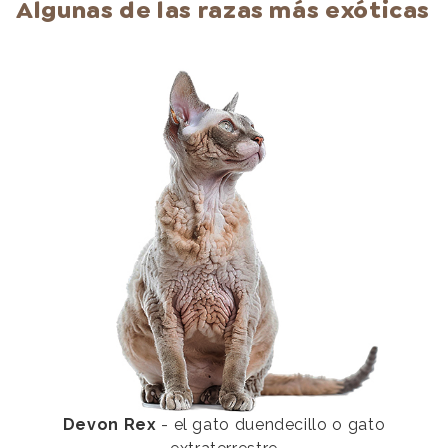
Algunas de las razas más exóticas
Devon Rex
- el gato duendecillo o gato